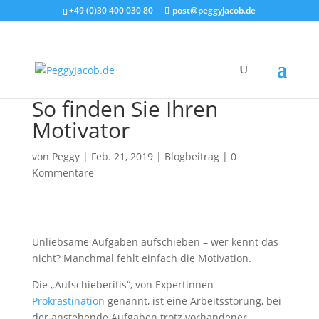
+49 (0)30 400 030 80
post@peggyjacob.de
So finden Sie Ihren
Motivator
von
Peggy
|
Feb. 21, 2019
|
Blogbeitrag
|
0
Kommentare
Unliebsame Aufgaben aufschieben – wer kennt das
nicht? Manchmal fehlt einfach die Motivation.
Die „Aufschieberitis“, von Expertinnen
Prokrastination
genannt, ist eine Arbeitsstörung, bei
der anstehende Aufgaben trotz vorhandener