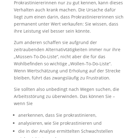
Statistiken
Prokrastiniererinnen nur zu gut kennen, kann dieses
Diese Cookies
Verhalten auch krank machen. Die Ursache dafür
sind zur
liegt zum einen darin, dass Prokrastiniererinnen sich
Benutzerführung
permanent unter Wert verkaufen: Sie wissen, dass
und zur
ihre Leistung viel besser sein könnte.
Webanalyse
notwendig. Sie
Zum anderen schaffen sie aufgrund der
helfen mir, die
zeitraubenden Alternativtätigkeiten immer nur ihre
Website zu
verbessern.
„Müssen-To-Do-Liste“, nicht aber die für das
Wohlbefinden so wichtige „Wollen-To-Do-Liste“.
Wenn Wertschätzung und Erholung auf der Strecke
Erfahrungen
bleiben, führt das zwangsläufig zu Frustration.
Diese Cookies
sorgen dafür,
Sie sollten also unbedingt nach Wegen suchen, die
dass die
Arbeitsstörung zu überwinden. Das können Sie –
Website
wenn Sie
während Ihres
Besuchs gut
anerkennen, dass Sie prokrastinieren,
funktioniert.
analysieren, wie Sie prokrastinieren und
Wenn Sie die
Cookies
die in der Analyse ermittelten Schwachstellen
ablehnen,