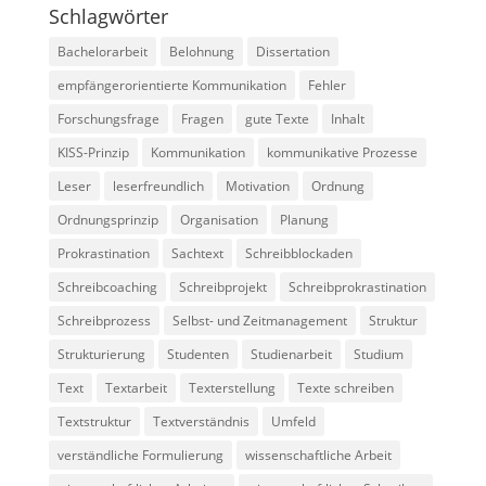
Schlagwörter
Bachelorarbeit
Belohnung
Dissertation
empfängerorientierte Kommunikation
Fehler
Forschungsfrage
Fragen
gute Texte
Inhalt
KISS-Prinzip
Kommunikation
kommunikative Prozesse
Leser
leserfreundlich
Motivation
Ordnung
Ordnungsprinzip
Organisation
Planung
Prokrastination
Sachtext
Schreibblockaden
Schreibcoaching
Schreibprojekt
Schreibprokrastination
Schreibprozess
Selbst- und Zeitmanagement
Struktur
Strukturierung
Studenten
Studienarbeit
Studium
Text
Textarbeit
Texterstellung
Texte schreiben
Textstruktur
Textverständnis
Umfeld
verständliche Formulierung
wissenschaftliche Arbeit