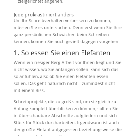
zielgerichtet angehen.
werden einige
Funktionen
Jede prokrastiniert anders
auf der
Website nicht
Um Ihr Schreibverhalten verbessern zu können,
mehr
müssen Sie es untersuchen. Denn erst wenn Sie Ihre
verfügbar
ganz persönlichen Schwächen beim Schreiben
sein.
kennen, können Sie auch gezielt dagegen vorgehen.
1. So essen Sie einen Elefanten
Marketing
Wenn ein riesiger Berg Arbeit vor Ihnen liegt und Sie
Mit diesen Cookies
nicht wissen, wo Sie anfangen sollen, kann sich das
teilen Sie mir Ihre
Interessen und Ihr
so anfühlen, also ob Sie einen Elefanten essen
Verhalten beim
sollen. Das geht natürlich nicht – zumindest nicht
Besuch der
mit einem Biss.
Website mit. Sie
erhöhen damit die
Schreibprojekte, die zu groß sind, um sie gleich zu
Wahrscheinlichkeit,
Anfang komplett überblicken zu können, sollten Sie
dass Sie
in überschaubare Abschnitte aufgliedern und sich
personalisierte
Inhalte und
Stück für Stück durcharbeiten. Irgendwann ist auch
Angebote erhalten.
der größte Elefant aufgegessen beziehungsweise die