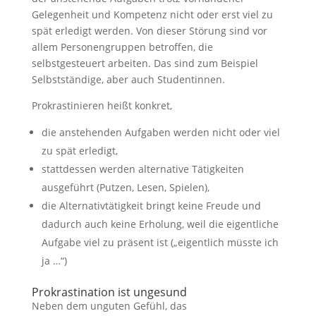
Gelegenheit und Kompetenz nicht oder erst viel zu
spät erledigt werden. Von dieser Störung sind vor
allem Personengruppen betroffen, die
selbstgesteuert arbeiten. Das sind zum Beispiel
Selbstständige, aber auch Studentinnen.
Prokrastinieren heißt konkret,
die anstehenden Aufgaben werden nicht oder viel
notwendig
zu spät erledigt,
Diese
Cookies
stattdessen werden alternative Tätigkeiten
sind
ausgeführt (Putzen, Lesen, Spielen),
optional, sie
die Alternativtätigkeit bringt keine Freude und
werden
jedoch für
dadurch auch keine Erholung, weil die eigentliche
die
Aufgabe viel zu präsent ist („eigentlich müsste ich
Website-
ja …“)
Funktion
benötigt.
Prokrastination ist ungesund
Neben dem unguten Gefühl, das