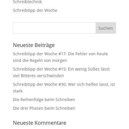
Schreibtechnik
Statistiken
Diese Cookies
Schreibtipp der Woche
sind zur
Benutzerführung
und zur
Webanalyse
notwendig. Sie
helfen mir, die
Neueste Beiträge
Website zu
verbessern.
Schreibtipp der Woche #17: Die Fehler von heute
sind die Regeln von morgen
Schreibtipp der Woche #15: Ein wenig Süßes lässt
Erfahrungen
viel Bitteres verschwinden
Diese Cookies
sorgen dafür,
Schreibtipp der Woche #30: Wer sich helfen lässt, ist
dass die
stark
Website
während Ihres
Die Reihenfolge beim Schreiben
Besuchs gut
Die drei Phasen beim Schreiben
funktioniert.
Wenn Sie die
Cookies
Neueste Kommentare
ablehnen,