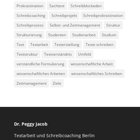
Prokrastination
Sachtext
Schreibblockaden
Schreibcoaching
Schreibprojekt
Schreibprokrastination
Schreibprozess
Selbst- und Zeitmanagement
Struktur
Strukturierung
Studenten
Studienarbeit
Studium
Text
Textarbeit
Texterstellung
Texte schreiben
Textstruktur
Textverständnis
Umfeld
verständliche Formulierung
wissenschaftliche Arbeit
wissenschaftliches Arbeiten
wissenschaftliches Schreiben
Zeitmanagement
Ziele
Dr. Peggy Jacob
Textarbeit und Schreibcoaching Berlin