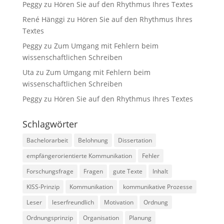
Peggy
zu
Hören Sie auf den Rhythmus Ihres Textes
werden einige
Funktionen
René Hänggi
zu
Hören Sie auf den Rhythmus Ihres
auf der
Textes
Website nicht
mehr
Peggy
zu
Zum Umgang mit Fehlern beim
verfügbar
wissenschaftlichen Schreiben
sein.
Uta
zu
Zum Umgang mit Fehlern beim
wissenschaftlichen Schreiben
Marketing
Peggy
zu
Hören Sie auf den Rhythmus Ihres Textes
Mit diesen Cookies
teilen Sie mir Ihre
Schlagwörter
Interessen und Ihr
Verhalten beim
Bachelorarbeit
Belohnung
Dissertation
Besuch der
Website mit. Sie
empfängerorientierte Kommunikation
Fehler
erhöhen damit die
Forschungsfrage
Fragen
gute Texte
Inhalt
Wahrscheinlichkeit,
dass Sie
KISS-Prinzip
Kommunikation
kommunikative Prozesse
personalisierte
Inhalte und
Leser
leserfreundlich
Motivation
Ordnung
Angebote erhalten.
Ordnungsprinzip
Organisation
Planung