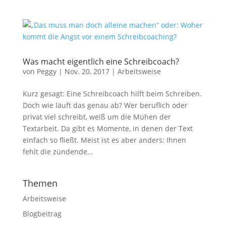
Was macht eigentlich eine Schreibcoach?
von
Peggy
|
Nov. 20, 2017
|
Arbeitsweise
Kurz gesagt: Eine Schreibcoach hilft beim Schreiben.
notwendig
Doch wie läuft das genau ab? Wer beruflich oder
Diese
privat viel schreibt, weiß um die Mühen der
Cookies
Textarbeit. Da gibt es Momente, in denen der Text
sind
optional, sie
einfach so fließt. Meist ist es aber anders: Ihnen
werden
fehlt die zündende...
jedoch für
die
Website-
Themen
Funktion
benötigt.
Arbeitsweise
Blogbeitrag