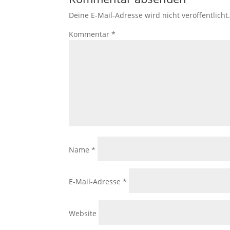
werden einige
Funktionen
Deine E-Mail-Adresse wird nicht veröffentlicht
auf der
Kommentar
*
Website nicht
mehr
verfügbar
sein.
Marketing
Mit diesen Cookies
teilen Sie mir Ihre
Interessen und Ihr
Verhalten beim
Besuch der
Name
*
Website mit. Sie
erhöhen damit die
Wahrscheinlichkeit,
E-Mail-Adresse
*
dass Sie
personalisierte
Inhalte und
Website
Angebote erhalten.