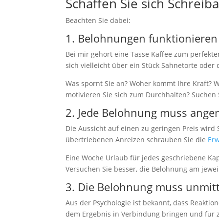
Schaffen Sie sich Schreib
Beachten Sie dabei:
1. Belohnungen funktionieren 
Bei mir gehört eine Tasse Kaffee zum perfekte
sich vielleicht über ein Stück Sahnetorte oder
Was spornt Sie an? Woher kommt Ihre Kraft? W
motivieren Sie sich zum Durchhalten? Suchen 
notwendig
Diese
2. Jede Belohnung muss ange
Cookies
sind
Die Aussicht auf einen zu geringen Preis wird
optional, sie
übertriebenen Anreizen schrauben Sie die
Er
werden
jedoch für
Eine Woche Urlaub für jedes geschriebene Kapi
die
Versuchen Sie besser, die Belohnung am jewe
Website-
Funktion
3. Die Belohnung muss unmitt
benötigt.
Aus der Psychologie ist bekannt, dass Reaktion
dem Ergebnis in Verbindung bringen und für z