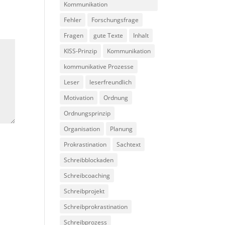
Kommunikation
Fehler
Forschungsfrage
Fragen
gute Texte
Inhalt
KISS-Prinzip
Kommunikation
kommunikative Prozesse
Leser
leserfreundlich
Motivation
Ordnung
Ordnungsprinzip
Organisation
Planung
Prokrastination
Sachtext
Schreibblockaden
Schreibcoaching
Schreibprojekt
Schreibprokrastination
Schreibprozess