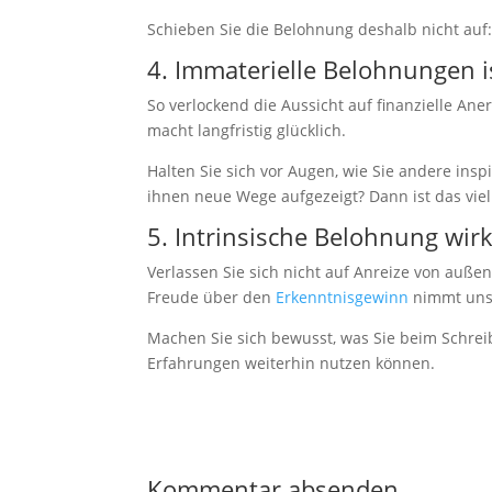
Statistiken
Schieben Sie die Belohnung deshalb nicht auf:
Diese Cookies
sind zur
4. Immaterielle Belohnungen i
Benutzerführung
und zur
So verlockend die Aussicht auf finanzielle A
Webanalyse
macht langfristig glücklich.
notwendig. Sie
helfen mir, die
Halten Sie sich vor Augen, wie Sie andere ins
Website zu
ihnen neue Wege aufgezeigt? Dann ist das viel
verbessern.
5. Intrinsische Belohnung wirk
Erfahrungen
Verlassen Sie sich nicht auf Anreize von auß
Diese Cookies
Freude über den
Erkenntnisgewinn
nimmt unse
sorgen dafür,
dass die
Machen Sie sich bewusst, was Sie beim Schrei
Website
Erfahrungen weiterhin nutzen können.
während Ihres
Besuchs gut
funktioniert.
Wenn Sie die
Cookies
ablehnen,
Kommentar absenden