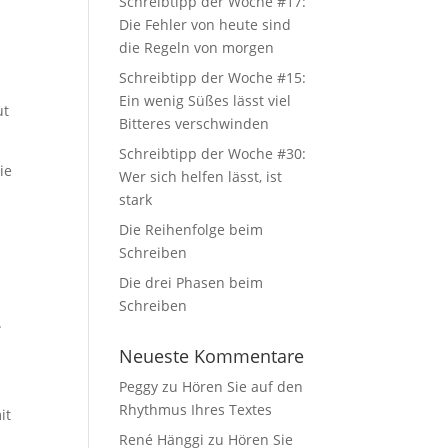
Schreibtipp der Woche #17:
Die Fehler von heute sind
die Regeln von morgen
Schreibtipp der Woche #15:
Ein wenig Süßes lässt viel
ut
Bitteres verschwinden
Schreibtipp der Woche #30:
ie
Wer sich helfen lässt, ist
stark
Die Reihenfolge beim
Schreiben
Die drei Phasen beim
Schreiben
.
Neueste Kommentare
Peggy
zu
Hören Sie auf den
Rhythmus Ihres Textes
it
René Hänggi
zu
Hören Sie