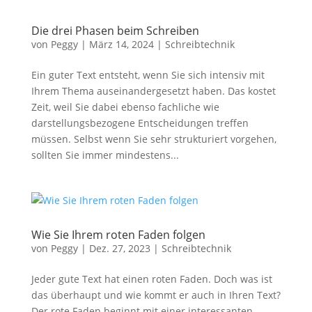
Die drei Phasen beim Schreiben
von
Peggy
|
März 14, 2024
|
Schreibtechnik
Ein guter Text entsteht, wenn Sie sich intensiv mit
Ihrem Thema auseinandergesetzt haben. Das kostet
Zeit, weil Sie dabei ebenso fachliche wie
darstellungsbezogene Entscheidungen treffen
notwendig
müssen. Selbst wenn Sie sehr strukturiert vorgehen,
Diese
sollten Sie immer mindestens...
Cookies
sind
optional, sie
werden
jedoch für
die
Wie Sie Ihrem roten Faden folgen
Website-
von
Peggy
|
Dez. 27, 2023
|
Schreibtechnik
Funktion
benötigt.
Jeder gute Text hat einen roten Faden. Doch was ist
das überhaupt und wie kommt er auch in Ihren Text?
Der rote Faden beginnt mit einer interessanten