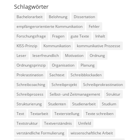
Schlagwörter
Bachelorarbeit
Belohnung
Dissertation
empfängerorientierte Kommunikation
Fehler
Forschungsfrage
Fragen
gute Texte
Inhalt
KISS-Prinzip
Kommunikation
kommunikative Prozesse
Leser
leserfreundlich
Motivation
Ordnung
Ordnungsprinzip
Organisation
Planung
Prokrastination
Sachtext
Schreibblockaden
Schreibcoaching
Schreibprojekt
Schreibprokrastination
Schreibprozess
Selbst- und Zeitmanagement
Struktur
Strukturierung
Studenten
Studienarbeit
Studium
Text
Textarbeit
Texterstellung
Texte schreiben
Textstruktur
Textverständnis
Umfeld
verständliche Formulierung
wissenschaftliche Arbeit