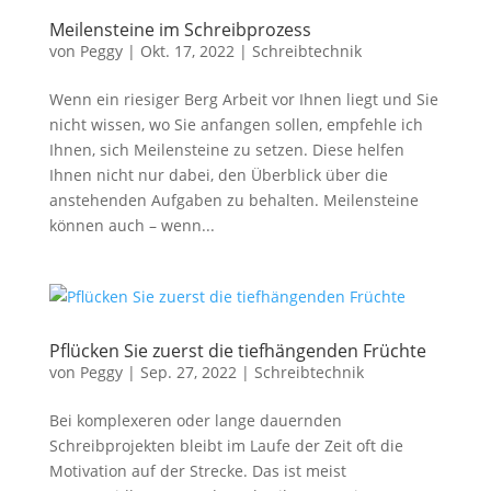
werden einige
Meilensteine im Schreibprozess
Funktionen
von
Peggy
|
Okt. 17, 2022
|
Schreibtechnik
auf der
Website nicht
mehr
Wenn ein riesiger Berg Arbeit vor Ihnen liegt und Sie
verfügbar
nicht wissen, wo Sie anfangen sollen, empfehle ich
sein.
Ihnen, sich Meilensteine zu setzen. Diese helfen
Ihnen nicht nur dabei, den Überblick über die
anstehenden Aufgaben zu behalten. Meilensteine
Marketing
können auch – wenn...
Mit diesen Cookies
teilen Sie mir Ihre
Interessen und Ihr
Verhalten beim
Besuch der
Website mit. Sie
Pflücken Sie zuerst die tiefhängenden Früchte
erhöhen damit die
von
Peggy
|
Sep. 27, 2022
|
Schreibtechnik
Wahrscheinlichkeit,
dass Sie
personalisierte
Bei komplexeren oder lange dauernden
Inhalte und
Schreibprojekten bleibt im Laufe der Zeit oft die
Angebote erhalten.
Motivation auf der Strecke. Das ist meist