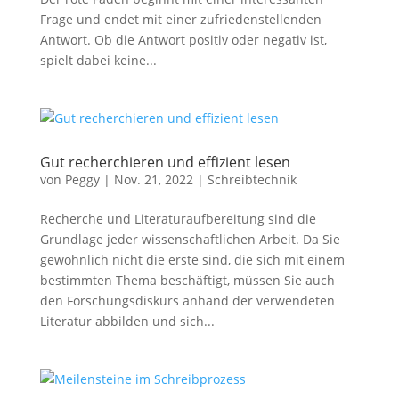
Statistiken
Frage und endet mit einer zufriedenstellenden
Diese Cookies
Antwort. Ob die Antwort positiv oder negativ ist,
sind zur
Benutzerführung
spielt dabei keine...
und zur
Webanalyse
notwendig. Sie
helfen mir, die
Website zu
Gut recherchieren und effizient lesen
verbessern.
von
Peggy
|
Nov. 21, 2022
|
Schreibtechnik
Recherche und Literaturaufbereitung sind die
Erfahrungen
Diese Cookies
Grundlage jeder wissenschaftlichen Arbeit. Da Sie
sorgen dafür,
gewöhnlich nicht die erste sind, die sich mit einem
dass die
bestimmten Thema beschäftigt, müssen Sie auch
Website
den Forschungsdiskurs anhand der verwendeten
während Ihres
Literatur abbilden und sich...
Besuchs gut
funktioniert.
Wenn Sie die
Cookies
ablehnen,