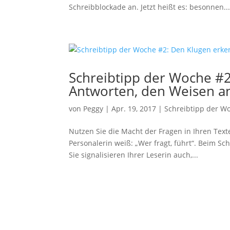
Statistiken
Schreibblockade an. Jetzt heißt es: besonnen..
Diese Cookies
sind zur
Benutzerführung
und zur
Webanalyse
notwendig. Sie
Schreibtipp der Woche #
helfen mir, die
Website zu
Antworten, den Weisen a
verbessern.
von
Peggy
|
Apr. 19, 2017
|
Schreibtipp der W
Erfahrungen
Nutzen Sie die Macht der Fragen in Ihren Texte
Diese Cookies
Personalerin weiß: „Wer fragt, führt“. Beim S
sorgen dafür,
Sie signalisieren Ihrer Leserin auch,...
dass die
Website
während Ihres
Besuchs gut
funktioniert.
Wenn Sie die
Cookies
ablehnen,