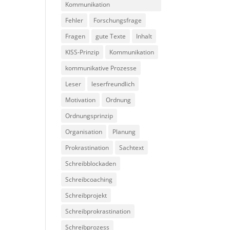
Kommunikation
Fehler
Forschungsfrage
Fragen
gute Texte
Inhalt
KISS-Prinzip
Kommunikation
kommunikative Prozesse
Leser
leserfreundlich
Motivation
Ordnung
Ordnungsprinzip
Organisation
Planung
Prokrastination
Sachtext
Schreibblockaden
Schreibcoaching
Schreibprojekt
Schreibprokrastination
Schreibprozess