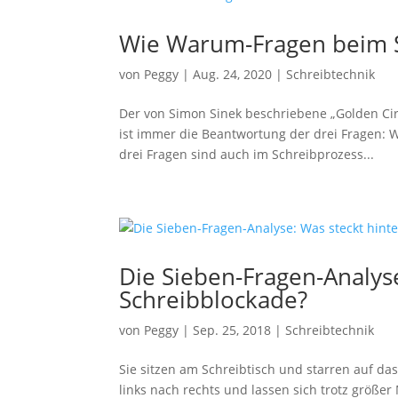
Wie Warum-Fragen beim S
von
Peggy
|
Aug. 24, 2020
|
Schreibtechnik
Der von Simon Sinek beschriebene „Golden Cir
ist immer die Beantwortung der drei Fragen:
drei Fragen sind auch im Schreibprozess...
notwendig
Diese
Cookies
sind
optional, sie
werden
Die Sieben-Fragen-Analyse
jedoch für
Schreibblockade?
die
Website-
Funktion
von
Peggy
|
Sep. 25, 2018
|
Schreibtechnik
benötigt.
Sie sitzen am Schreibtisch und starren auf da
links nach rechts und lassen sich trotz größer