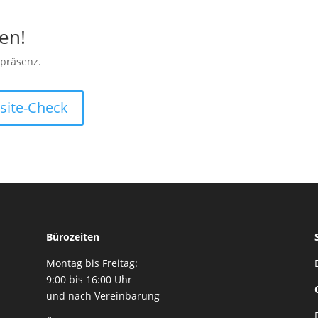
zen!
bpräsenz.
bsite-Check
Bürozeiten
Montag bis Freitag:
9:00 bis 16:00 Uhr
und nach Vereinbarung