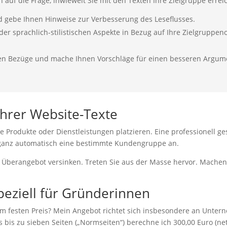
 auf die Frage, inwieweit Sie mit den Texten Ihre Zielgruppe errei
nd gebe Ihnen Hinweise zur Verbesserung des Leseflusses.
 sprachlich-stilistischen Aspekte in Bezug auf Ihre Zielgruppenor
hen Bezüge und mache Ihnen Vorschläge für einen besseren Argum
Ihrer Website-Texte
 Produkte oder Dienstleistungen platzieren. Eine professionell ge
t ganz automatisch eine bestimmte Kundengruppe an.
n Überangebot versinken. Treten Sie aus der Masse hervor. Machen 
peziell für Gründerinnen
em festen Preis? Mein Angebot richtet sich insbesondere an Unte
bis zu sieben Seiten („Normseiten“) berechne ich 300,00 Euro (netto