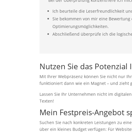
Bei der Überprüfung konzentriere ich mich
Ich beurteile die Leserfreundlichkeit u
Sie bekommen von mir eine Bewertung der
Optimierungsmöglichkeiten.
Abschließend überprüfe ich die logisc
notwendig
Nutzen Sie das Potenzial 
Diese
Cookies
sind
Mit Ihrer Webpräsenz können Sie nicht nur Ihre
optional, sie
funktioniert dann wie ein Magnet – und zieh
werden
jedoch für
Lassen Sie Ihr Unternehmen nicht im digitale
die
Texten!
Website-
Funktion
Mein Festpreis-Angebot s
benötigt.
Suchen Sie nach konkreten Leistungen zu ein
über ein kleines Budget verfügen: Für Websites 