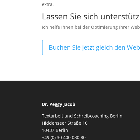
Statistiken
extra.
Diese Cookies
Lassen Sie sich unterstüt
sind zur
Benutzerführung
Ich helfe Ihnen bei der Optimierung Ihrer We
und zur
Webanalyse
notwendig. Sie
helfen mir, die
Buchen Sie jetzt gleich den We
Website zu
verbessern.
Erfahrungen
Diese Cookies
sorgen dafür,
dass die
Website
Dr. Peggy Jacob
während Ihres
Besuchs gut
Textarbeit und Schreibcoaching Berlin
funktioniert.
Hiddenseer Straße 10
Wenn Sie die
10437 Berlin
Cookies
ablehnen,
+49 (0) 30 400 030 80