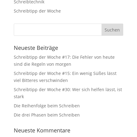
Schreibtechnik
Statistiken
Diese Cookies
Schreibtipp der Woche
sind zur
Benutzerführung
und zur
Webanalyse
notwendig. Sie
helfen mir, die
Neueste Beiträge
Website zu
verbessern.
Schreibtipp der Woche #17: Die Fehler von heute
sind die Regeln von morgen
Schreibtipp der Woche #15: Ein wenig Süßes lässt
Erfahrungen
viel Bitteres verschwinden
Diese Cookies
sorgen dafür,
Schreibtipp der Woche #30: Wer sich helfen lässt, ist
dass die
stark
Website
während Ihres
Die Reihenfolge beim Schreiben
Besuchs gut
Die drei Phasen beim Schreiben
funktioniert.
Wenn Sie die
Cookies
Neueste Kommentare
ablehnen,