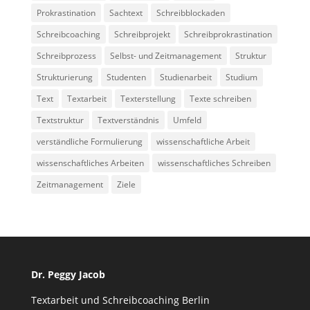
Prokrastination
Sachtext
Schreibblockaden
Schreibcoaching
Schreibprojekt
Schreibprokrastination
Schreibprozess
Selbst- und Zeitmanagement
Struktur
Strukturierung
Studenten
Studienarbeit
Studium
Text
Textarbeit
Texterstellung
Texte schreiben
Textstruktur
Textverständnis
Umfeld
verständliche Formulierung
wissenschaftliche Arbeit
wissenschaftliches Arbeiten
wissenschaftliches Schreiben
Zeitmanagement
Ziele
Dr. Peggy Jacob
Textarbeit und Schreibcoaching Berlin