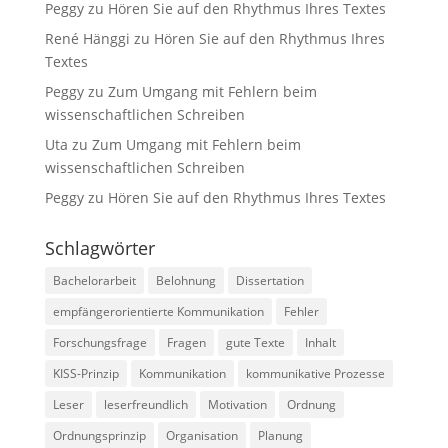
Peggy
zu
Hören Sie auf den Rhythmus Ihres Textes
werden einige
Funktionen
René Hänggi
zu
Hören Sie auf den Rhythmus Ihres
auf der
Textes
Website nicht
mehr
Peggy
zu
Zum Umgang mit Fehlern beim
verfügbar
wissenschaftlichen Schreiben
sein.
Uta
zu
Zum Umgang mit Fehlern beim
wissenschaftlichen Schreiben
Marketing
Peggy
zu
Hören Sie auf den Rhythmus Ihres Textes
Mit diesen Cookies
teilen Sie mir Ihre
Schlagwörter
Interessen und Ihr
Verhalten beim
Bachelorarbeit
Belohnung
Dissertation
Besuch der
Website mit. Sie
empfängerorientierte Kommunikation
Fehler
erhöhen damit die
Forschungsfrage
Fragen
gute Texte
Inhalt
Wahrscheinlichkeit,
dass Sie
KISS-Prinzip
Kommunikation
kommunikative Prozesse
personalisierte
Inhalte und
Leser
leserfreundlich
Motivation
Ordnung
Angebote erhalten.
Ordnungsprinzip
Organisation
Planung