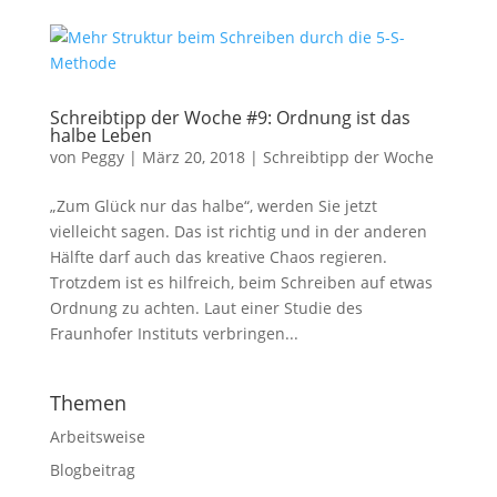
Schreibtipp der Woche #9: Ordnung ist das
halbe Leben
von
Peggy
|
März 20, 2018
|
Schreibtipp der Woche
„Zum Glück nur das halbe“, werden Sie jetzt
notwendig
vielleicht sagen. Das ist richtig und in der anderen
Diese
Hälfte darf auch das kreative Chaos regieren.
Cookies
Trotzdem ist es hilfreich, beim Schreiben auf etwas
sind
optional, sie
Ordnung zu achten. Laut einer Studie des
werden
Fraunhofer Instituts verbringen...
jedoch für
die
Website-
Themen
Funktion
benötigt.
Arbeitsweise
Blogbeitrag