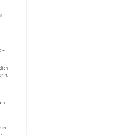
en
e –
lich
rin,
nen
.
mmer
in