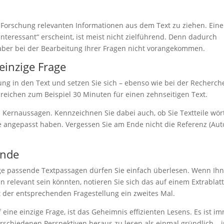
re Forschung relevanten Informationen aus dem Text zu ziehen. Ein
„interessant“ erscheint, ist meist nicht zielführend. Denn dadurch
 aber bei der Bearbeitung Ihrer Fragen nicht vorangekommen.
einzige Frage
ung in den Text und setzen Sie sich – ebenso wie bei der Recherch
 reichen zum Beispiel 30 Minuten für einen zehnseitigen Text.
n Kernaussagen. Kennzeichnen Sie dabei auch, ob Sie Textteile wört
angepasst haben. Vergessen Sie am Ende nicht die Referenz (Auto
unde
rage passende Textpassagen dürfen Sie einfach überlesen. Wenn Ih
n relevant sein könnten, notieren Sie sich das auf einem Extrablatt
t der entsprechenden Fragestellung ein zweites Mal.
 eine einzige Frage, ist das Geheimnis effizienten Lesens. Es ist i
erschiedenen Perspektiven heraus zu lesen als einmal gründlich – 