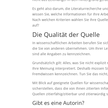
Es geht also darum, die Literaturrecherche un
wissen Sie, welche Informationen für Ihre Arb
Nach welchen Kriterien wählen Sie Ihre Quell
auf?
Die Qualität der Quelle
In wissenschaftlichen Arbeiten berufen Sie si
notwendig
die Sie von anderen übernehmen. Um Ihrer Les
Diese
sind alle Angaben zu kennzeichnen.
Cookies
sind
Grundsätzlich gilt: Alles, was Sie nicht expli
optional, sie
Ihre Meinung interpretiert. Deshalb müssen Si
werden
Fremdwissen kennzeichnen. Tun Sie das nicht,
jedoch für
die
Mit Blick auf geeignete Quellen für wissensc
Website-
sicherstellen, dass die von Ihnen zitierten In
Funktion
Quellen zitierfähig/zitierbar und zitierwürdig 
benötigt.
Gibt es eine Autorin?