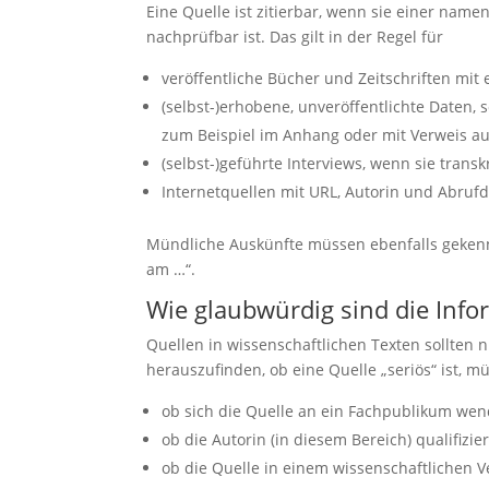
Statistiken
Eine Quelle ist zitierbar, wenn sie einer na
Diese Cookies
nachprüfbar ist. Das gilt in der Regel für
sind zur
Benutzerführung
veröffentliche Bücher und Zeitschriften mi
und zur
(selbst-)erhobene, unveröffentlichte Daten,
Webanalyse
zum Beispiel im Anhang oder mit Verweis auf
notwendig. Sie
helfen mir, die
(selbst-)geführte Interviews, wenn sie tran
Website zu
Internetquellen mit URL, Autorin und Abrufda
verbessern.
Mündliche Auskünfte müssen ebenfalls gekenn
am …“.
Erfahrungen
Diese Cookies
Wie glaubwürdig sind die Inf
sorgen dafür,
dass die
Quellen in wissenschaftlichen Texten sollten n
Website
herauszufinden, ob eine Quelle „seriös“ ist, m
während Ihres
Besuchs gut
ob sich die Quelle an ein Fachpublikum wende
funktioniert.
Wenn Sie die
ob die Autorin (in diesem Bereich) qualifiz
Cookies
ob die Quelle in einem wissenschaftlichen V
ablehnen,