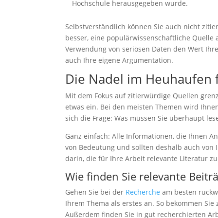
Hochschule herausgegeben wurde.
werden einige
Funktionen
auf der
Selbstverständlich können Sie auch nicht zitie
Website nicht
besser, eine populärwissenschaftliche Quelle 
mehr
Verwendung von seriösen Daten den Wert Ihre
verfügbar
auch Ihre eigene Argumentation.
sein.
Die Nadel im Heuhaufen 
Marketing
Mit dem Fokus auf zitierwürdige Quellen gren
Mit diesen Cookies
etwas ein. Bei den meisten Themen wird Ihnen 
teilen Sie mir Ihre
sich die Frage: Was müssen Sie überhaupt les
Interessen und Ihr
Verhalten beim
Ganz einfach: Alle Informationen, die Ihnen An
Besuch der
von Bedeutung und sollten deshalb auch von I
Website mit. Sie
erhöhen damit die
darin, die für Ihre Arbeit relevante Literatur zu
Wahrscheinlichkeit,
Wie finden Sie relevante Beitr
dass Sie
personalisierte
Gehen Sie bei der
Recherche
am besten rückwär
Inhalte und
Ihrem Thema als erstes an. So bekommen Sie 
Angebote erhalten.
Außerdem finden Sie in gut recherchierten A