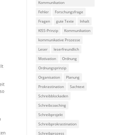
Kommunikation
Fehler
Forschungsfrage
Fragen
gute Texte
Inhalt
KISS-Prinzip
Kommunikation
kommunikative Prozesse
Leser
leserfreundlich
Motivation
Ordnung
lt
Ordnungsprinzip
Organisation
Planung
eit
Prokrastination
Sachtext
lso
Schreibblockaden
Schreibcoaching
Schreibprojekt
u
Schreibprokrastination
ten
Schreibprozess