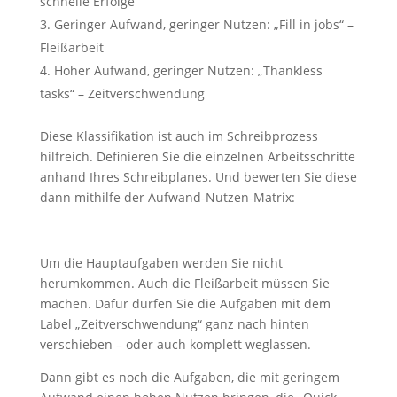
schnelle Erfolge
Statistiken
Geringer Aufwand, geringer Nutzen: „Fill in jobs“ –
Diese Cookies
sind zur
Fleißarbeit
Benutzerführung
Hoher Aufwand, geringer Nutzen: „Thankless
und zur
Webanalyse
tasks“ – Zeitverschwendung
notwendig. Sie
helfen mir, die
Diese Klassifikation ist auch im Schreibprozess
Website zu
hilfreich. Definieren Sie die einzelnen Arbeitsschritte
verbessern.
anhand Ihres Schreibplanes. Und bewerten Sie diese
dann mithilfe der Aufwand-Nutzen-Matrix:
Erfahrungen
Diese Cookies
sorgen dafür,
Um die Hauptaufgaben werden Sie nicht
dass die
herumkommen. Auch die Fleißarbeit müssen Sie
Website
machen. Dafür dürfen Sie die Aufgaben mit dem
während Ihres
Besuchs gut
Label „Zeitverschwendung“ ganz nach hinten
funktioniert.
verschieben – oder auch komplett weglassen.
Wenn Sie die
Cookies
Dann gibt es noch die Aufgaben, die mit geringem
ablehnen,