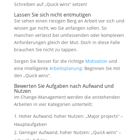
Schreiben auf „Quick wins“ setzen!
Lassen Sie sich nicht entmutigen
Sie sehen einen riesigen Berg an Arbeit vor sich und
wissen gar nicht, wo Sie anfangen sollen. So
manchen verlässt bei umfassenden oder komplexen
Anforderungen gleich der Mut. Doch in diese Falle
brauchen Sie nicht zu tappen.
Sorgen Sie besser für die richtige
Motivation
und
notwendig
eine intelligente
Arbeitsplanung
: Beginnen Sie mit
Diese
Cookies
den „Quick wins“.
sind
Bewerten Sie Aufgaben nach Aufwand und
optional, sie
Nutzen
werden
Im Change-Management werden die anstehenden
jedoch für
die
Arbeiten in vier Kategorien unterteilt:
Website-
Funktion
Hoher Aufwand, hoher Nutzen: „Major projects“ –
benötigt.
Hauptaufgaben
Geringer Aufwand, hoher Nutzen: „Quick wins“ –