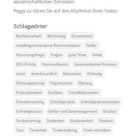
wissenschaftlichen Schreiben
Peggy
zu
Hören Sie auf den Rhythmus Ihres Textes
Schlagwörter
Bachelorarbeit
Belohnung
Dissertation
empfängerorientierte Kommunikation
Fehler
Forschungsfrage
Fragen
gute Texte
Inhalt
KISS-Prinzip
Kommunikation
kommunikative Prozesse
Leser
leserfreundlich
Motivation
Ordnung
Ordnungsprinzip
Organisation
Planung
Prokrastination
Sachtext
Schreibblockaden
Schreibcoaching
Schreibprojekt
Schreibprokrastination
Schreibprozess
Selbst- und Zeitmanagement
Struktur
Strukturierung
Studenten
Studienarbeit
Studium
Text
Textarbeit
Texterstellung
Texte schreiben