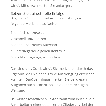
Aufwand einen hohen Nutzen bringen, die „Quick
werden einige
wins“. Mit diesen sollten Sie anfangen.
Funktionen
auf der
Setzen Sie auf schnelle Erfolge!
Website nicht
Beginnen Sie immer mit Arbeitsschritten, die
mehr
folgende Merkmale aufweisen:
verfügbar
sein.
einfach umzusetzen
schnell umzusetzen
ohne finanziellen Aufwand
Marketing
Mit diesen Cookies
unterliegt der eigenen Kontrolle
teilen Sie mir Ihre
leicht rückgängig zu machen
Interessen und Ihr
Verhalten beim
Besuch der
Das sind die „Quick wins“. Sie motivieren durch das
Website mit. Sie
Ergebnis, das Sie ohne große Anstrengung erreichen
erhöhen damit die
konnten. Darüber hinaus merken Sie bei diesen
Wahrscheinlichkeit,
Aufgaben auch schnell, ob Sie auf dem richtigen
dass Sie
Weg sind.
personalisierte
Inhalte und
Bei wissenschaftlichen Texten zählt zum Beispiel die
Angebote erhalten.
Ausarbeitung einer detaillierten Gliederung, bei der