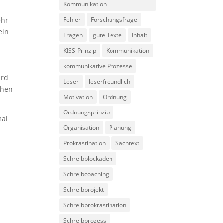
Kommunikation
ehr
Fehler
Forschungsfrage
ein
Fragen
gute Texte
Inhalt
KISS-Prinzip
Kommunikation
kommunikative Prozesse
ird
Leser
leserfreundlich
ehen
Motivation
Ordnung
Ordnungsprinzip
mal
Organisation
Planung
Prokrastination
Sachtext
Schreibblockaden
Schreibcoaching
Schreibprojekt
Schreibprokrastination
Schreibprozess