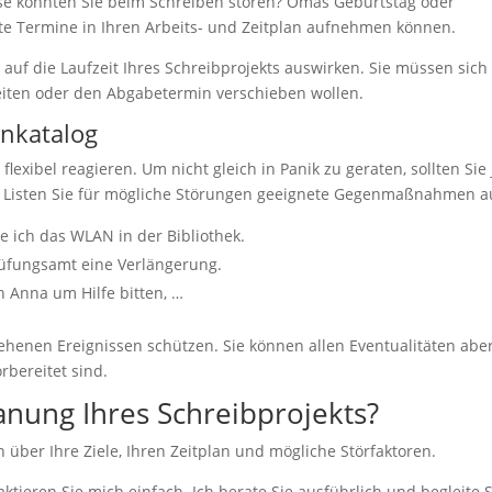
isse könnten Sie beim Schreiben stören? Omas Geburtstag oder
este Termine in Ihren Arbeits- und Zeitplan aufnehmen können.
 auf die Laufzeit Ihres Schreibprojekts auswirken. Sie müssen sich
beiten oder den Abgabetermin verschieben wollen.
nkatalog
exibel reagieren. Um nicht gleich in Panik zu geraten, sollten Sie 
st. Listen Sie für mögliche Störungen geeignete Gegenmaßnahmen a
 ich das WLAN in der Bibliothek.
Prüfungsamt eine Verlängerung.
h Anna um Hilfe bitten, …
ehenen Ereignissen schützen. Sie können allen Eventualitäten abe
rbereitet sind.
lanung Ihres Schreibprojekts?
 über Ihre Ziele, Ihren Zeitplan und mögliche Störfaktoren.
ktieren Sie mich einfach. Ich berate Sie ausführlich und begleite S