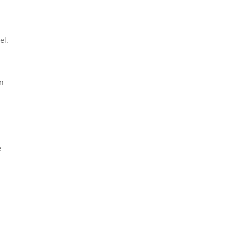
i
el.
en
e