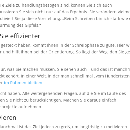
Te Ziele zu handlungsbezogen sind, können Sie sich auch
kussieren Sie sich nicht nur auf das Ergebnis. Sie verändern vielm
otiviert Sie ja diese Vorstellung: „Beim Schreiben bin ich stark wie 
türmung des Gipfels.“
ie effizienter
ele gesteckt haben, kommt Ihnen in der Schreibphase zu gute. Hier w
ur und hilft Ihnen bei der Orientierung. So liegt der Weg, den Sie g
t nur, was Sie machen müssen. Sie sehen auch – und das ist manch
ekt gehört. In einer Welt, in der man schnell mal „vom Hundertsten
er
im Rahmen bleiben
.
eicht haben. Alle weitergehenden Fragen, auf die Sie im Laufe des
en Sie nicht zu berücksichtigen. Machen Sie daraus einfach
lgeprojekte aufnehmen.
vieren
nchmal ist das Ziel jedoch zu groß, um langfristig zu motivieren.