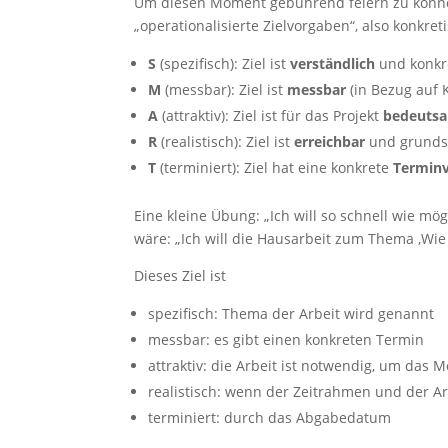
Um diesen Moment gebührend feiern zu können
Statistiken
„operationalisierte Zielvorgaben“, also konkret
Diese Cookies
sind zur
S
(spezifisch): Ziel ist
verständlich
und konkre
Benutzerführung
und zur
M
(messbar): Ziel ist
messbar
(in Bezug auf 
Webanalyse
A
(attraktiv): Ziel ist für das Projekt
bedeuts
notwendig. Sie
R
(realistisch): Ziel ist
erreichbar
und grundsä
helfen mir, die
Website zu
T
(terminiert): Ziel hat eine konkrete
Termin
verbessern.
Eine kleine Übung: „Ich will so schnell wie mög
wäre: „Ich will die Hausarbeit zum Thema ‚Wie
Erfahrungen
Diese Cookies
Dieses Ziel ist
sorgen dafür,
dass die
spezifisch: Thema der Arbeit wird genannt
Website
messbar: es gibt einen konkreten Termin
während Ihres
Besuchs gut
attraktiv: die Arbeit ist notwendig, um das
funktioniert.
realistisch: wenn der Zeitrahmen und der A
Wenn Sie die
terminiert: durch das Abgabedatum
Cookies
ablehnen,