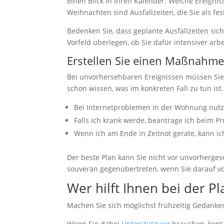
einen Blick in Ihren Kalender. Welche Ereign
Weihnachten sind Ausfallzeiten, die Sie als f
Bedenken Sie, dass geplante Ausfallzeiten sich
Vorfeld überlegen, ob Sie dafür intensiver ar
Erstellen Sie einen Maßnahme
Bei unvorhersehbaren Ereignissen müssen Sie fl
schon wissen, was im konkreten Fall zu tun i
Bei Internetproblemen in der Wohnung nutze
Falls ich krank werde, beantrage ich beim 
Wenn ich am Ende in Zeitnot gerate, kann ic
Der beste Plan kann Sie nicht vor unvorherges
souverän gegenübertreten, wenn Sie darauf vo
Wer hilft Ihnen bei der P
Machen Sie sich möglichst frühzeitig Gedanken
Wenn Sie dabei
Unterstützung
brauchen, konta