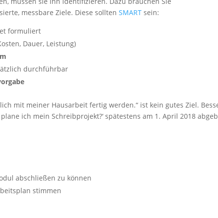
, müssen sie ihn identifizieren. Dazu brauchen Sie
isierte, messbare Ziele. Diese sollten
SMART
sein:
t formuliert
Kosten, Dauer, Leistung)
am
tzlich durchführbar
vorgabe
lich mit meiner Hausarbeit fertig werden.“ ist kein gutes Ziel. Bess
 plane ich mein Schreibprojekt?‘ spätestens am 1. April 2018 abgeb
 Modul abschließen zu können
rbeitsplan stimmen