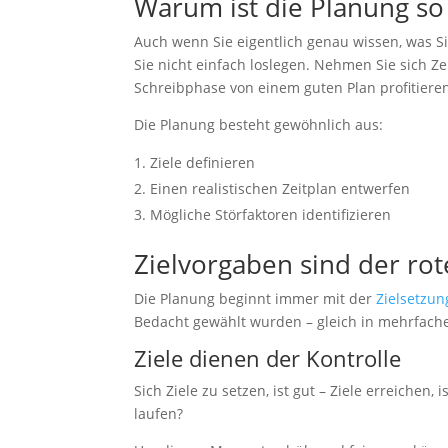
Warum ist die Planung so 
Auch wenn Sie eigentlich genau wissen, was Si
Sie nicht einfach loslegen. Nehmen Sie sich Ze
Schreibphase von einem guten Plan profitiere
Die Planung besteht gewöhnlich aus:
Ziele definieren
Einen realistischen Zeitplan entwerfen
notwendig
Mögliche Störfaktoren identifizieren
Diese
Cookies
Zielvorgaben sind der rot
sind
optional, sie
werden
Die Planung beginnt immer mit der
Zielsetzun
jedoch für
Bedacht gewählt wurden – gleich in mehrfache
die
Website-
Ziele dienen der Kontrolle
Funktion
benötigt.
Sich Ziele zu setzen, ist gut – Ziele erreichen,
laufen?