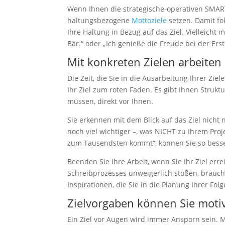
werden einige
Wenn Ihnen die strategische-operativen SMAR
Funktionen
haltungsbezogene
Mottoziele
setzen. Damit fo
auf der
Ihre Haltung in Bezug auf das Ziel. Vielleicht m
Website nicht
mehr
Bär.“ oder „Ich genieße die Freude bei der Ers
verfügbar
Mit konkreten Zielen arbeiten S
sein.
Die Zeit, die Sie in die Ausarbeitung Ihrer Zi
Ihr Ziel zum roten Faden. Es gibt Ihnen Strukt
Marketing
müssen, direkt vor Ihnen.
Mit diesen Cookies
teilen Sie mir Ihre
Sie erkennen mit dem Blick auf das Ziel nich
Interessen und Ihr
noch viel wichtiger –, was NICHT zu Ihrem Proj
Verhalten beim
zum Tausendsten kommt“, können Sie so bess
Besuch der
Website mit. Sie
Beenden Sie Ihre Arbeit, wenn Sie Ihr Ziel err
erhöhen damit die
Wahrscheinlichkeit,
Schreibprozesses unweigerlich stoßen, brauch
dass Sie
Inspirationen, die Sie in die Planung Ihrer Fo
personalisierte
Zielvorgaben können Sie moti
Inhalte und
Angebote erhalten.
Ein Ziel vor Augen wird immer Ansporn sein. Ma