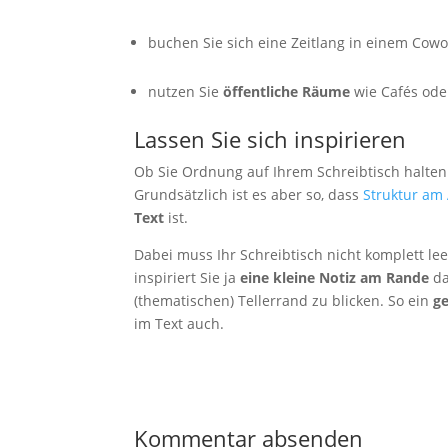
Statistiken
Diese Cookies
buchen Sie sich eine Zeitlang in einem Cowo
sind zur
Benutzerführung
und zur
nutzen Sie
öffentliche Räume
wie Cafés ode
Webanalyse
notwendig. Sie
Lassen Sie sich inspirieren
helfen mir, die
Website zu
Ob Sie Ordnung auf Ihrem Schreibtisch halten
verbessern.
Grundsätzlich ist es aber so, dass
Struktur am 
Text
ist.
Erfahrungen
Dabei muss Ihr Schreibtisch nicht komplett le
Diese Cookies
inspiriert Sie ja
eine kleine Notiz am Rande
da
sorgen dafür,
(thematischen) Tellerrand zu blicken. So ein
g
dass die
im Text auch.
Website
während Ihres
Besuchs gut
funktioniert.
Wenn Sie die
Cookies
Kommentar absenden
ablehnen,