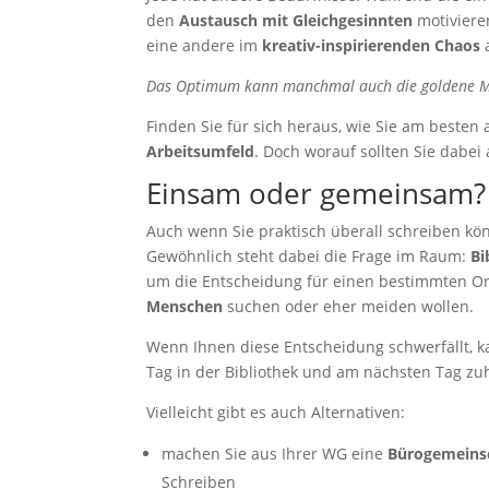
den
Austausch mit Gleichgesinnten
motiviere
eine andere im
kreativ-inspirierenden Chaos
a
Das Optimum kann manchmal auch die goldene Mi
Finden Sie für sich heraus, wie Sie am besten 
Arbeitsumfeld
. Doch worauf sollten Sie dabei
Einsam oder gemeinsam?
notwendig
Auch wenn Sie praktisch überall schreiben kö
Diese
Gewöhnlich steht dabei die Frage im Raum:
Bi
Cookies
sind
um die Entscheidung für einen bestimmten Ort
optional, sie
Menschen
suchen oder eher meiden wollen.
werden
jedoch für
Wenn Ihnen diese Entscheidung schwerfällt, 
die
Tag in der Bibliothek und am nächsten Tag zu
Website-
Funktion
Vielleicht gibt es auch Alternativen:
benötigt.
machen Sie aus Ihrer WG eine
Bürogemeins
Schreiben