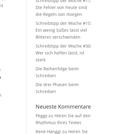
Schreibtipp der Woche #17:
ht
Die Fehler von heute sind
die Regeln von morgen
Schreibtipp der Woche #15:
Ein wenig Süßes lässt viel
Bitteres verschwinden
Schreibtipp der Woche #30:
Wer sich helfen lässt, ist
stark
Die Reihenfolge beim
r
Schreiben
n
Die drei Phasen beim
Schreiben
n
Neueste Kommentare
Peggy
zu
Hören Sie auf den
Rhythmus Ihres Textes
René Hänggi
zu
Hören Sie