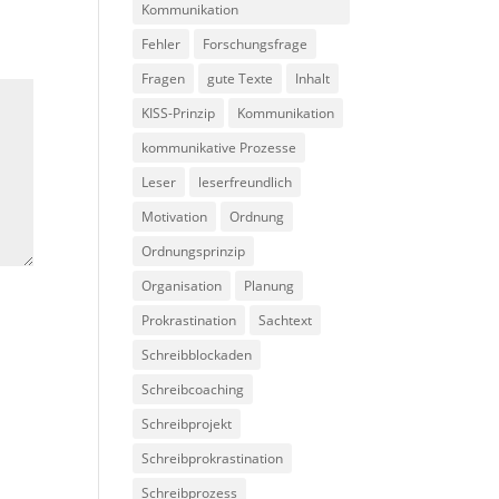
Kommunikation
Fehler
Forschungsfrage
Fragen
gute Texte
Inhalt
KISS-Prinzip
Kommunikation
kommunikative Prozesse
Leser
leserfreundlich
Motivation
Ordnung
Ordnungsprinzip
Organisation
Planung
Prokrastination
Sachtext
Schreibblockaden
Schreibcoaching
Schreibprojekt
Schreibprokrastination
Schreibprozess