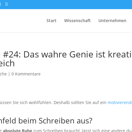
Start
Wissenschaft
Unternehmen
 #24: Das wahre Genie ist kreat
eich
oche
|
0 Kommentare
ssen Sie sich wohlfühlen. Deshalb sollten Sie auf ein
motivierend
mfeld beim Schreiben aus?
ne
absolute Ruhe
zum Schreiben braucht, lässt sich eine andere d