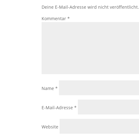
werden einige
Deine E-Mail-Adresse wird nicht veröffentlicht
Funktionen
auf der
Kommentar
*
Website nicht
mehr
verfügbar
sein.
Marketing
Mit diesen Cookies
teilen Sie mir Ihre
Interessen und Ihr
Verhalten beim
Name
*
Besuch der
Website mit. Sie
erhöhen damit die
Wahrscheinlichkeit,
E-Mail-Adresse
*
dass Sie
personalisierte
Inhalte und
Website
Angebote erhalten.