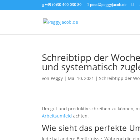
+49 (0)30 400 030 80
post@peggyjacob.de
Schreibtipp der Woche
und systematisch zugl
von
Peggy
|
Mai 10, 2021
|
Schreibtipp der W
Um gut und produktiv schreiben zu können, mü
Arbeitsumfeld
achten.
Wie sieht das perfekte U
Jede hat andere Bedürfnisse. Während die ei