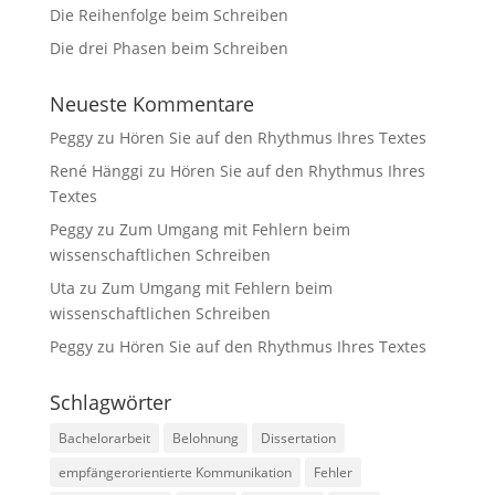
Statistiken
Die Reihenfolge beim Schreiben
Diese Cookies
Die drei Phasen beim Schreiben
sind zur
Benutzerführung
und zur
Neueste Kommentare
Webanalyse
notwendig. Sie
Peggy
zu
Hören Sie auf den Rhythmus Ihres Textes
helfen mir, die
René Hänggi
zu
Hören Sie auf den Rhythmus Ihres
Website zu
Textes
verbessern.
Peggy
zu
Zum Umgang mit Fehlern beim
wissenschaftlichen Schreiben
Erfahrungen
Uta
zu
Zum Umgang mit Fehlern beim
Diese Cookies
wissenschaftlichen Schreiben
sorgen dafür,
dass die
Peggy
zu
Hören Sie auf den Rhythmus Ihres Textes
Website
während Ihres
Schlagwörter
Besuchs gut
funktioniert.
Bachelorarbeit
Belohnung
Dissertation
Wenn Sie die
Cookies
empfängerorientierte Kommunikation
Fehler
ablehnen,