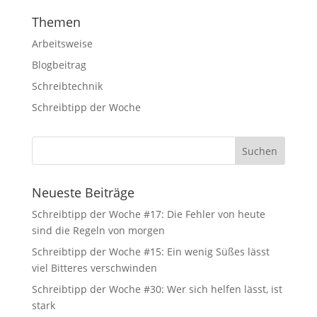
Themen
Arbeitsweise
Blogbeitrag
Schreibtechnik
Schreibtipp der Woche
notwendig
Diese
Cookies
sind
Neueste Beiträge
optional, sie
werden
Schreibtipp der Woche #17: Die Fehler von heute
jedoch für
sind die Regeln von morgen
die
Website-
Schreibtipp der Woche #15: Ein wenig Süßes lässt
Funktion
viel Bitteres verschwinden
benötigt.
Schreibtipp der Woche #30: Wer sich helfen lässt, ist
stark