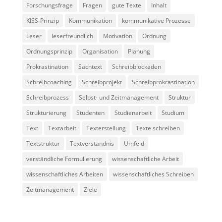
werden einige
Forschungsfrage
Fragen
gute Texte
Inhalt
Funktionen
KISS-Prinzip
Kommunikation
kommunikative Prozesse
auf der
Website nicht
Leser
leserfreundlich
Motivation
Ordnung
mehr
Ordnungsprinzip
Organisation
Planung
verfügbar
sein.
Prokrastination
Sachtext
Schreibblockaden
Schreibcoaching
Schreibprojekt
Schreibprokrastination
Marketing
Schreibprozess
Selbst- und Zeitmanagement
Struktur
Mit diesen Cookies
Strukturierung
Studenten
Studienarbeit
Studium
teilen Sie mir Ihre
Interessen und Ihr
Text
Textarbeit
Texterstellung
Texte schreiben
Verhalten beim
Besuch der
Textstruktur
Textverständnis
Umfeld
Website mit. Sie
verständliche Formulierung
wissenschaftliche Arbeit
erhöhen damit die
Wahrscheinlichkeit,
wissenschaftliches Arbeiten
wissenschaftliches Schreiben
dass Sie
personalisierte
Zeitmanagement
Ziele
Inhalte und
Angebote erhalten.