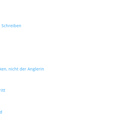
 Schreiben
t
en, nicht der Anglerin
itt
nd