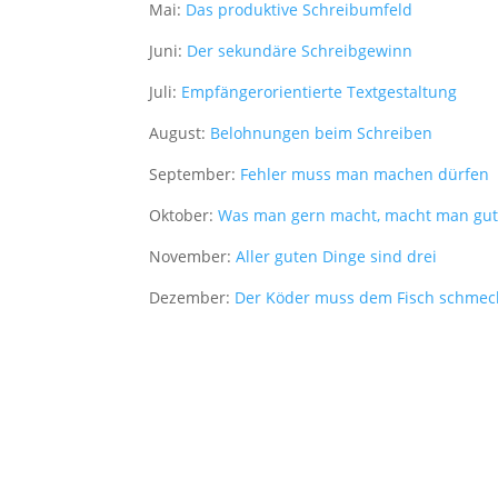
Statistiken
Mai:
Das produktive Schreibumfeld
Diese Cookies
Juni:
Der sekundäre Schreibgewinn
sind zur
Benutzerführung
Juli:
Empfängerorientierte Textgestaltung
und zur
Webanalyse
August:
Belohnungen beim Schreiben
notwendig. Sie
helfen mir, die
September:
Fehler muss man machen dürfen
Website zu
verbessern.
Oktober:
Was man gern macht, macht man gu
November:
Aller guten Dinge sind drei
Erfahrungen
Dezember:
Der Köder muss dem Fisch schmeck
Diese Cookies
sorgen dafür,
dass die
Website
während Ihres
Besuchs gut
funktioniert.
Wenn Sie die
Cookies
ablehnen,