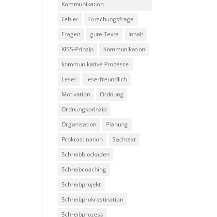
Kommunikation
Fehler
Forschungsfrage
Fragen
gute Texte
Inhalt
KISS-Prinzip
Kommunikation
kommunikative Prozesse
Leser
leserfreundlich
Motivation
Ordnung
Ordnungsprinzip
Organisation
Planung
Prokrastination
Sachtext
Schreibblockaden
Schreibcoaching
Schreibprojekt
Schreibprokrastination
Schreibprozess