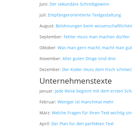
Juni:
Der sekundäre Schreibgewinn
Juli:
Empfängerorientierte Textgestaltung
August:
Belohnungen beim wissenschaftlichen
September:
Fehler muss man machen dürfen
Oktober:
Was man gern macht, macht man gu
notwendig
November:
Aller guten Dinge sind drei
Diese
Dezember:
Der Köder muss dem Fisch schmeck
Cookies
sind
Unternehmenstexte
optional, sie
werden
Januar:
Jede Reise beginnt mit dem ersten Schr
jedoch für
die
Februar:
Weniger ist manchmal mehr
Website-
Funktion
März:
Welche Fragen für Ihren Text wichtig si
benötigt.
April:
Der Plan für den perfekten Text