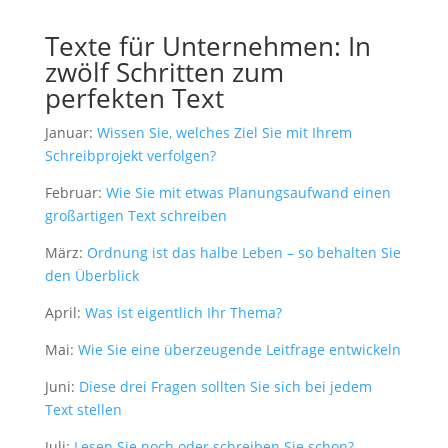
Statistiken
Diese Cookies
Texte für Unternehmen: In
sind zur
zwölf Schritten zum
Benutzerführung
und zur
perfekten Text
Webanalyse
notwendig. Sie
Januar:
Wissen Sie, welches Ziel Sie mit Ihrem
helfen mir, die
Schreibprojekt verfolgen?
Website zu
verbessern.
Februar:
Wie Sie mit etwas Planungsaufwand einen
großartigen Text schreiben
Erfahrungen
März:
Ordnung ist das halbe Leben – so behalten Sie
Diese Cookies
den Überblick
sorgen dafür,
dass die
April:
Was ist eigentlich Ihr Thema?
Website
während Ihres
Mai:
Wie Sie eine überzeugende Leitfrage entwickeln
Besuchs gut
funktioniert.
Juni:
Diese drei Fragen sollten Sie sich bei jedem
Wenn Sie die
Text stellen
Cookies
ablehnen,
Juli:
Lesen Sie noch oder schreiben Sie schon?