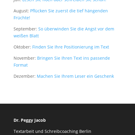
werden einige
Funktionen
August:
Pflücken Sie zuerst die tief hängenden
auf der
Früchte!
Website nicht
mehr
September:
So überwinden Sie die Angst vor dem
verfügbar
weißen Blatt
sein.
Oktober:
Finden Sie Ihre Positionierung im Text
Marketing
November:
Bringen Sie Ihren Text ins passende
Mit diesen Cookies
Format
teilen Sie mir Ihre
Interessen und Ihr
Dezember:
Machen Sie Ihrem Leser ein Geschenk
Verhalten beim
Besuch der
Website mit. Sie
erhöhen damit die
Wahrscheinlichkeit,
dass Sie
personalisierte
Dr. Peggy Jacob
Inhalte und
Angebote erhalten.
Textarbeit und Schreibcoaching Berlin