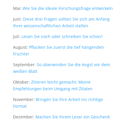
Mai:
Wie Sie die ideale Forschungsfrage entwickeln
Juni:
Diese drei Fragen sollten Sie sich am Anfang
Ihrer wissenschaftlichen Arbeit stellen
Juli:
Lesen Sie noch oder schreiben Sie schon?
August:
Pflücken Sie zuerst die tief hängenden
Früchte!
notwendig
Diese
September:
So überwinden Sie die Angst vor dem
Cookies
weißen Blatt
sind
optional, sie
Oktober:
Zitieren leicht gemacht: Meine
werden
Empfehlungen beim Umgang mit Zitaten
jedoch für
die
November:
Bringen Sie Ihre Arbeit ins richtige
Website-
Format
Funktion
benötigt.
Dezember:
Machen Sie Ihrem Leser ein Geschenk